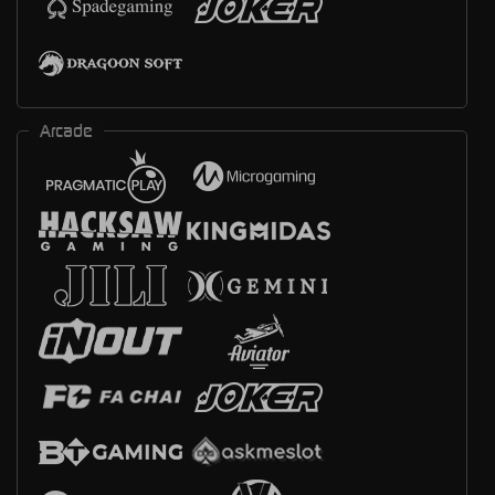
Arcade