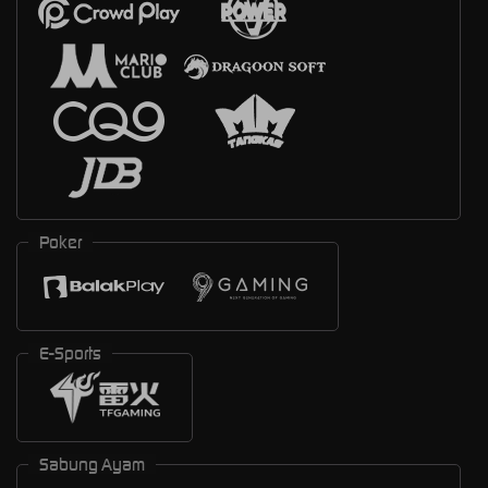
Poker
E-Sports
Sabung Ayam