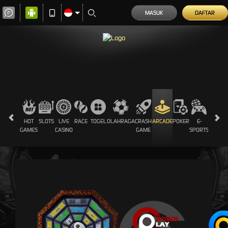
MASUK
DAFTAR
HOT
SLOTS
LIVE
RACE
TOGEL
OLAHRAGA
CRASH
ARCADE
POKER
E-
SABUN
GAMES
CASINO
GAME
SPORTS
AYAM