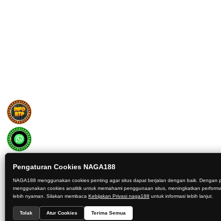
Pengaturan Cookies NAGA188
NAGA188 menggunakan cookies penting agar situs dapat berjalan dengan baik. Dengan p
menggunakan cookies analitik untuk memahami penggunaan situs, meningkatkan perform
lebih nyaman. Silakan membaca
Kebijakan Privasi naga188
untuk informasi lebih lanjut.
Tolak
Atur Cookies
Terima Semua