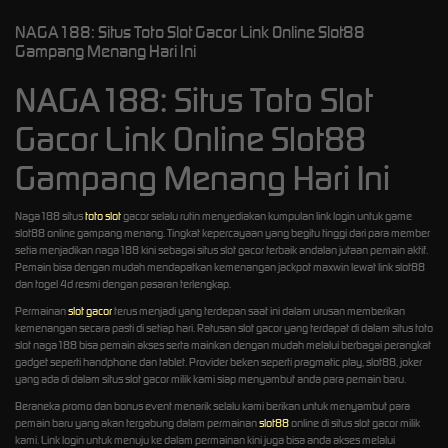
NAGA188: Situs Toto Slot Gacor Link Online Slot88
Gampang Menang Hari Ini
NAGA188: Situs Toto Slot
Gacor Link Online Slot88
Gampang Menang Hari Ini
Naga188 situs
toto slot
gacor selalu rutin menyediakan kumpulan link login untuk game
slot88 online gampang menang. Tingkat kepercayaan yang begitu tinggi dari para member
setia menjadikan naga188 kini sebagai situs slot gacor terbaik andalan jutaan pemain aktif.
Pemain bisa dengan mudah mendapatkan kemenangan jackpot maxwin lewat link slot88
dan togel 4d resmi dengan pasaran terlengkap.
Permainan
slot gacor
terus menjadi yang terdepan saat ini dalam urusan memberikan
kemenangan secara pasti di setiap hari. Ratusan slot gacor yang terdapat di dalam situs toto
slot naga188 bisa pemain akses serta mainkan dengan mudah melalui berbagai perangkat
gadget seperti handphone dan tablet. Provider beken seperti pragmatic play, slot88, joker
yang ada di dalam situs slot gacor milik kami siap menyambut anda para pemain baru.
Beraneka promo dan bonus event menarik selalu kami berikan untuk menyambut para
pemain baru yang akan tergabung dalam permainan
slot88
online di situs slot gacor milik
kami. Link login untuk menuju ke dalam permainan kini juga bisa anda akses melalui