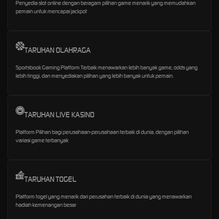
Penyedia slot online dengan beragam pilihan game menarik yang memudahkan
pemain untuk mencapai jackpot
TARUHAN OLAHRAGA
Sportsbook Gaming Platform Terbaik menawarkan lebih banyak game, odds yang
lebih tinggi, dan menyediakan pilihan yang lebih banyak untuk pemain.
TARUHAN LIVE KASINO
Platform Pilihan bagi perusahaan-perusahaan terbaik di dunia, dengan pilihan
variasi game terbanyak
TARUHAN TOGEL
Platform togel yang menarik dari perusahan terbaik di dunia yang menawarkan
hadiah kemenangan besar