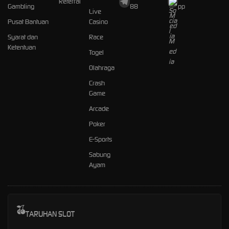
Referral
Gambling
88
pp
Live
Pusat Bantuan
Casino
Syarat dan
Race
Ketentuan
Togel
Olahraga
Crash
Game
Arcade
Poker
E-Sports
Sabung
Ayam
TARUHAN SLOT