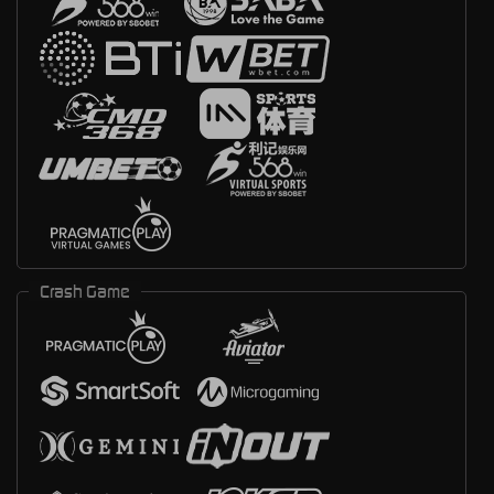
Crash Game