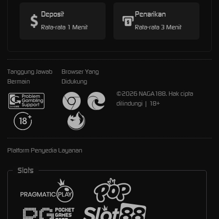
Deposit
Penarikan
Rata-rata 1 Menit
Rata-rata 3 Menit
Tanggung Jawab
Browser Yang
Bermain
Didukung
©2026 NAGA188. Hak cipta
dilindungi | 18+
Platform Penyedia Layanan
Slots