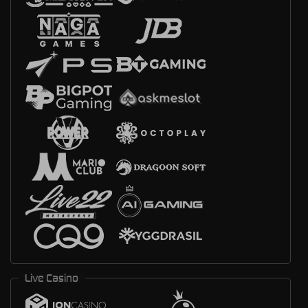
Live Casino