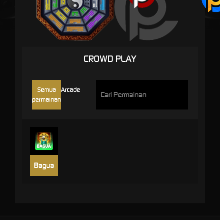
CROWD PLAY
Semua
Arcade
permainan
Bagua