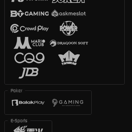
Poker
E-Sports