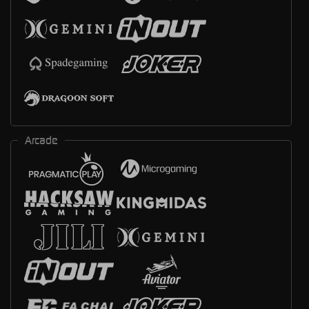
Arcade