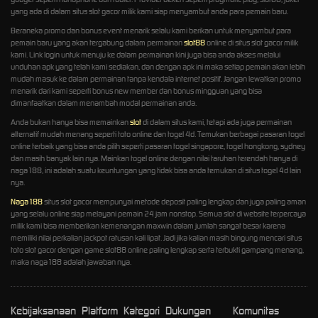
yang ada di dalam situs slot gacor milik kami siap menyambut anda para pemain baru.
Beraneka promo dan bonus event menarik selalu kami berikan untuk menyambut para
pemain baru yang akan tergabung dalam permainan
slot88
online di situs slot gacor milik
kami. Link login untuk menuju ke dalam permainan kini juga bisa anda akses melalui
unduhan apk yang telah kami sediakan, dan dengan apk ini maka setiap pemain akan lebih
mudah masuk ke dalam permainan tanpa kendala internet positif. Jangan lewatkan promo
menarik dari kami seperti bonus new member dan bonus mingguan yang bisa
dimanfaatkan dalam menambah modal permainan anda.
Anda bukan hanya bisa memainkan
slot
di dalam situs kami, tetapi ada juga permainan
alternatif mudah menang seperti toto online dan togel 4d. Temukan berbagai pasaran togel
online terbaik yang bisa anda pilih seperti pasaran togel singapore, togel hongkong, sydney
dan masih banyak lain nya. Mainkan togel online dengan nilai taruhan terendah hanya di
naga188, ini adalah suatu keuntungan yang tidak bisa anda temukan di situs togel 4d lain
nya.
Naga188
situs slot gacor mempunyai metode deposit paling lengkap dan juga paling aman
yang selalu online siap melayani pemain 24 jam nonstop. Semua slot di website terpercaya
milik kami bisa memberikan kemenangan maxwin dalam jumlah sangat besar karena
memiliki nilai perkalian jackpot ratusan kali lipat. Jadi jika kalian masih bingung mencari situs
toto slot gacor dengan game slot88 online paling lengkap serta terbukti gampang menang,
maka naga188 adalah jawaban nya.
Kebijaksanaan
Platform
Kategori
Dukungan
Komunitas