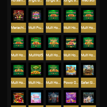
HotSamba
Jingle Bell Bonanza
Jungle Sisters
Jungle Sisters Deluxe
Mad Slot
Mariachi Coins
Multi Fruits Charging Wilds
Multi Hot 10
Multi Hot 100
Multi Hot 20
Multi Hot 40
MultiHot5
Multi Hot 5 Burn Wilds
Multi Hot 5 Deluxe
Multi Hot 5 Super Wilds
Multi Hot 5 Wild
Multi Hot Ways
Multi Hot Wild Ways
Power Of Tiger
Safari Simba