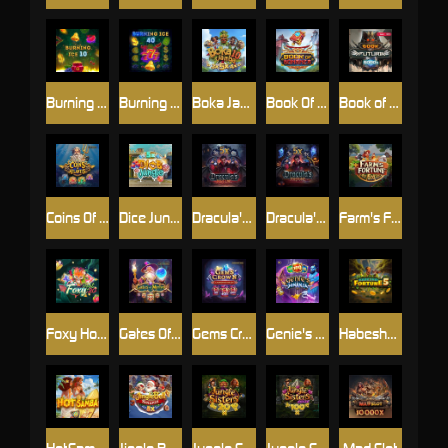
Burning Ice 10
Burning Ice 40
Boka Jamba 10
Book Of Bonanza
Book of Futuria
Coins Of Atlantis
Dice Jungle
Dracula's Fortune
Dracula's Fortune Halloween Edition
Farm's Fortune
Foxy Hot 20
Gates Of Merlyn
Gems Crown Charging Wilds
Genie's Bonanza
Habesha Fortune 5