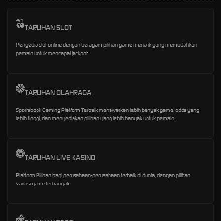
TARUHAN SLOT
Penyedia slot online dengan beragam pilihan game menarik yang memudahkan
pemain untuk mencapai jackpot
TARUHAN OLAHRAGA
Sportsbook Gaming Platform Terbaik menawarkan lebih banyak game, odds yang
lebih tinggi, dan menyediakan pilihan yang lebih banyak untuk pemain.
TARUHAN LIVE KASINO
Platform Pilihan bagi perusahaan-perusahaan terbaik di dunia, dengan pilihan
variasi game terbanyak