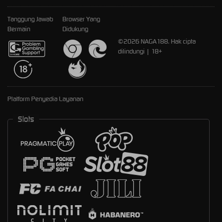
Tanggung Jawab
Browser Yang
Bermain
Didukung
©2026 NAGA188. Hak cipta
dilindungi | 18+
Platform Penyedia Layanan
Slots