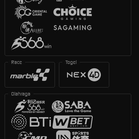
Race
Togel
Olahraga