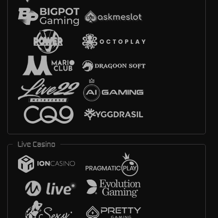
Live Casino