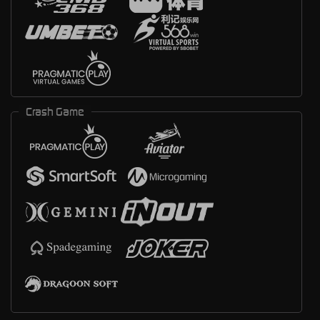
Crash Game