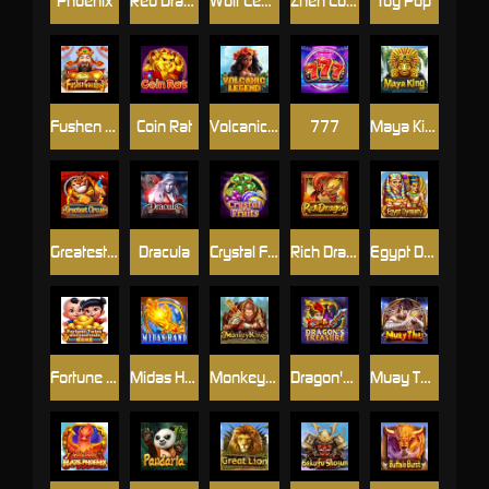
Phoenix
Red Dragon’s Treasure
Wolf Legend
Zhen Long Ju Bao
Toy Pop
Fushen Coming
Coin Rat
Volcanic Legend
777
Maya King
Greatest Circus
Dracula
Crystal Fruits
Rich Dragon
Egypt Dynasty
Fortune Twins
Midas Hand
Monkey King
Dragon's Treasure
Muay Thai