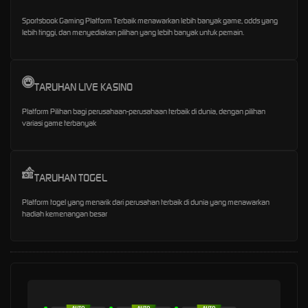
Sportsbook Gaming Platform Terbaik menawarkan lebih banyak game, odds yang
lebih tinggi, dan menyediakan pilihan yang lebih banyak untuk pemain.
TARUHAN LIVE KASINO
Platform Pilihan bagi perusahaan-perusahaan terbaik di dunia, dengan pilihan
variasi game terbanyak
TARUHAN TOGEL
Platform togel yang menarik dari perusahan terbaik di dunia yang menawarkan
hadiah kemenangan besar