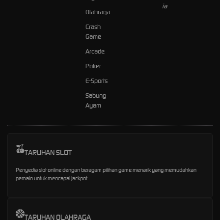
Olahraga
Crash
Game
Arcade
Poker
E-Sports
Sabung
Ayam
TARUHAN SLOT
Penyedia slot online dengan beragam pilihan game menarik yang memudahkan
pemain untuk mencapai jackpot
TARUHAN OLAHRAGA