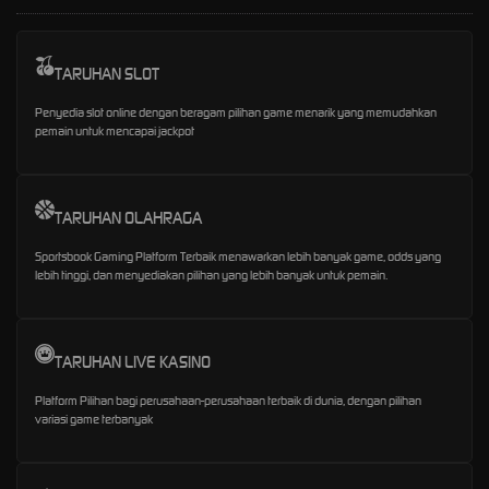
TARUHAN SLOT
Penyedia slot online dengan beragam pilihan game menarik yang memudahkan
pemain untuk mencapai jackpot
TARUHAN OLAHRAGA
Sportsbook Gaming Platform Terbaik menawarkan lebih banyak game, odds yang
lebih tinggi, dan menyediakan pilihan yang lebih banyak untuk pemain.
TARUHAN LIVE KASINO
Platform Pilihan bagi perusahaan-perusahaan terbaik di dunia, dengan pilihan
variasi game terbanyak