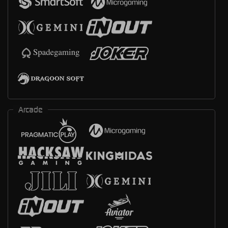
Arcade