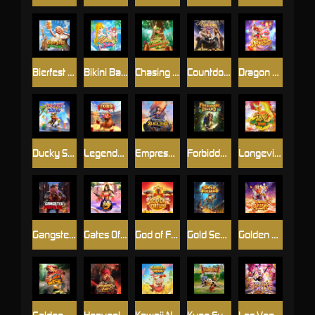
Bierfest Delight
Bikini Babes
Chasing Leprechaun Coins
Countdown to Fortune
Dragon Wonder
Ducky Spin
Legendary El Toro
Empress of the Black Seas
Forbidden Island
Longevity dragon(Fulong)
Gangster's Paradise
Gates Of Kunlun
God of Fortune
Gold Seekers
Golden Gallop