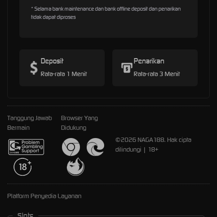
* Selama bank maintenance dan bank offline deposit dan penarikan
tidak dapat diproses
Deposit
Penarikan
Rata-rata 1 Menit
Rata-rata 3 Menit
Tanggung Jawab
Browser Yang
Bermain
Didukung
©2026 NAGA188. Hak cipta
dilindungi | 18+
Platform Penyedia Layanan
Slots