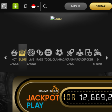
MASUK
DAFTAR
HOT
SLOTS
LIVE
RACE
TOGEL
OLAHRAGA
CRASH
ARCADE
POKER
E-
SABUN
GAMES
CASINO
GAME
SPORTS
AYAM
IDR
12,669,
JACKPOT
PLAY