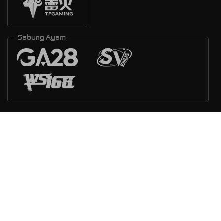
Sabung Ayam