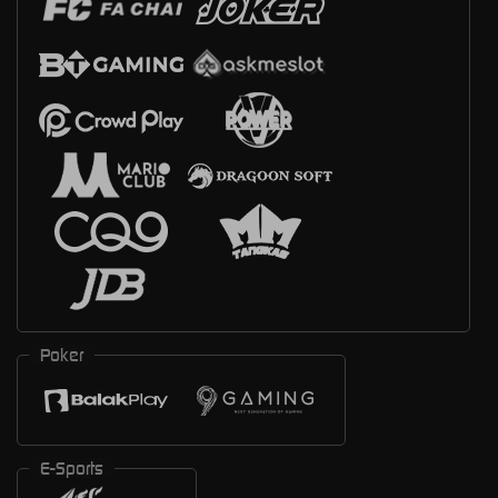
Poker
E-Sports