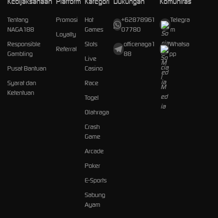
Kebijaksanaan
Platform
Kategori
Dukungan
Komunitas
Tentang
Promosi
Hot
+62878961
Telegra
NAGA188
Games
07780
m
Loyalty
Responsible
Slots
officenaga1
Whatsa
Referral
Gambling
88
pp
Live
Pusat Bantuan
Casino
Syarat dan
Race
Ketentuan
Togel
Olahraga
Crash
Game
Arcade
Poker
E-Sports
Sabung
Ayam