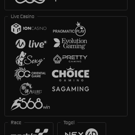
Live Casino
Race
Togel