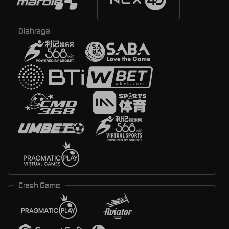
Olahraga
Crash Game