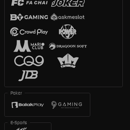
Poker
E-Sports