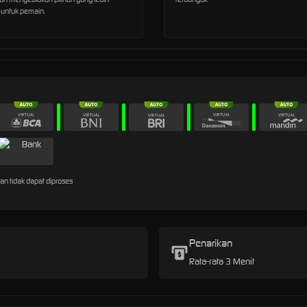
untuk pemain.
an tidak dapat diproses
Penarikan
Rata-rata 3 Menit