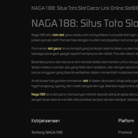
NAGA188: Situs Toto Slot Gacor Link Online Slot
NAGA188: Situs Toto Slo
Naga188 situs
toto slot
gacor selalu rutin menyediakan kumpulan link login
jutaan pemain aktif. Pemain bisa dengan mudah mendapatkan kemenangan j
Permainan
slot gacor
terus menjadi yang terdepan saat ini dalam urusan me
berbagai perangkat gadget seperti handphone dan tablet. Provider beken sep
Beraneka promo dan bonus event menarik selalu kami berikan untuk men
akses melalui unduhan apk yang telah kami sediakan, dan dengan apk ini 
bonus mingguan yang bisa dimanfaatkan dalam menambah modal permai
Anda bukan hanya bisa memainkan
slot
di dalam situs kami, tetapi ada jug
togel hongkong, sydney dan masih banyak lain nya. Mainkan togel online de
Naga188
situs slot gacor mempunyai metode deposit paling lengkap dan j
sangat besar karena memiliki nilai perkalian jackpot ratusan kali lipat. Ja
Kebijaksanaan
Platform
Tentang NAGA188
Promosi