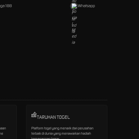
naga188
Whatsapp
TARUHAN TOGEL
haan
Platform togel yang menarik dari perusahan
ame
terbaik di dunia yang menawarkan hadiah
kemenangan besar