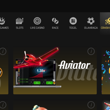
 GAMES
SLOTS
LIVE CASINO
RACE
TOGEL
OLAHRAGA
CRASH
i
i
i
i