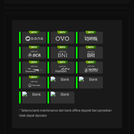
* Selama bank maintenance dan bank offline deposit dan penarikan
tidak dapat diproses