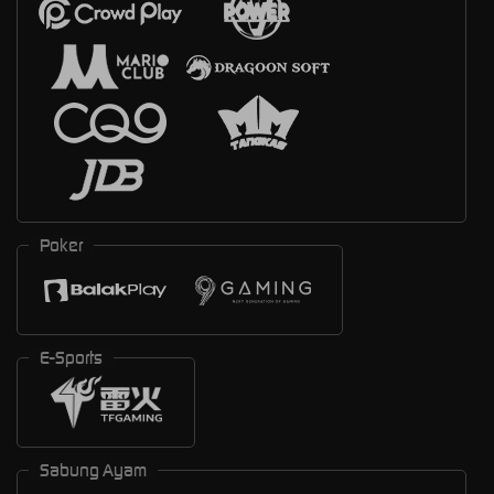
Poker
E-Sports
Sabung Ayam