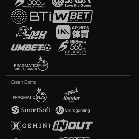
Crash Game