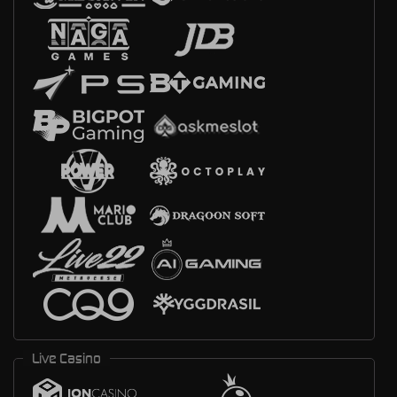
Live Casino