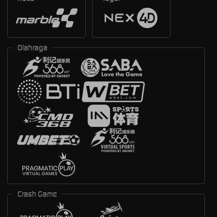
Olahraga
Crash Game