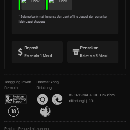
* Selama bank maintenance dan bank offline deposit dan penarikan
tidak dapat diproses
Deposit
Penarikan
Rata-rata 1 Menit
Rata-rata 3 Menit
Tanggung Jawab
Browser Yang
Bermain
Didukung
©2026 NAGA188. Hak cipta
dilindungi | 18+
Platform Penyedia Layanan