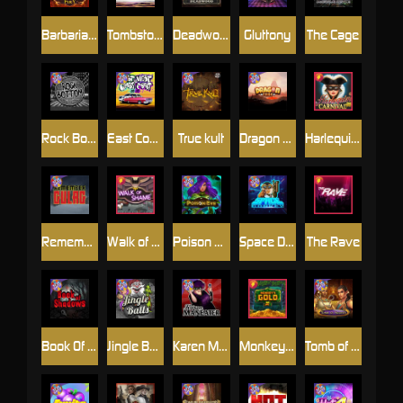
Barbarian Fury
Tombstone
Deadwood xNudge
Gluttony
The Cage
Rock Bottom
East Coast Vs West Coast
True kult
Dragon Tribe
Harlequin Carnival
Remember Gulag
Walk of Shame
Poison Eve
Space Donkey
The Rave
Book Of Shadows
Jingle Balls
Karen Maneater
Monkey's Gold xPays
Tomb of Nefertiti