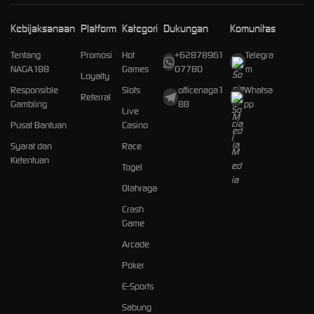
Kebijaksanaan
Platform
Kategori
Dukungan
Komunitas
Tentang
Promosi
Hot
+62878961
Telegra
NAGA188
Games
07780
m
Loyalty
Responsible
Slots
officenaga1
Whatsa
Referral
Gambling
88
pp
Live
Pusat Bantuan
Casino
Syarat dan
Race
Ketentuan
Togel
Olahraga
Crash
Game
Arcade
Poker
E-Sports
Sabung