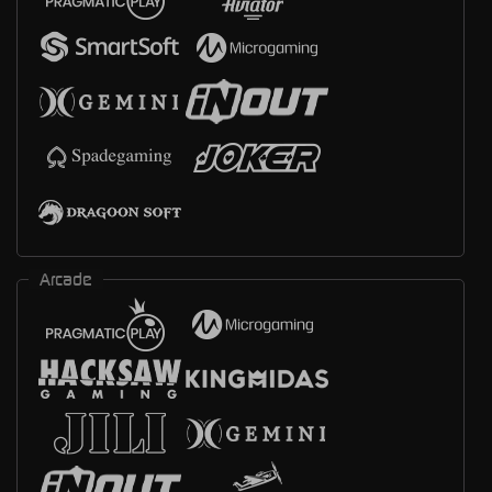
Arcade