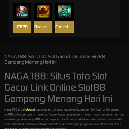
ITERO
Duel at Dawn
Cursed Crypt
NAGA188: Situs Toto Slot Gacor Link Online Slot88
Gampang Menang Hari Ini
NAGA188: Situs Toto Slot
Gacor Link Online Slot88
Gampang Menang Hari Ini
Naga188 situs
toto slot
gacor selalu rutin menyediakan kumpulan link login untuk game
slot88 online gampang menang. Tingkat kepercayaan yang begitu tinggi dari para member
setia menjadikan naga188 kini sebagai situs slot gacor terbaik andalan jutaan pemain aktif.
Pemain bisa dengan mudah mendapatkan kemenangan jackpot maxwin lewat link slot88