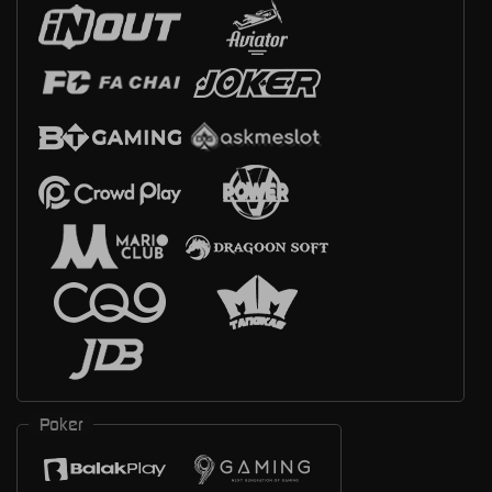
Poker