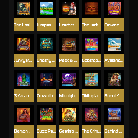
The Lost Book of Mummy’s Curse
Jumpasaurs
Leatherheads
The Jack & Rose
Crowned Corners
Junkyard Kings 2
Ghostly Hallows
Peek & Pounce
Gobstopper Grind
Avalanche
3 Arcane Cauldrons
Crownlings Clusters
Midnight Mirage
Tikitopia BoosterBelt
Bonnie's Buccaneers
Demon Queen
Buzz Patrol
Gearlab Genius
The Crime File
Behind Bars: Masterplan