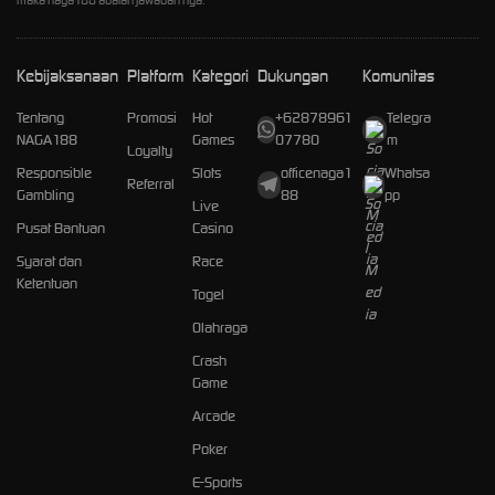
maka naga188 adalah jawaban nya.
Kebijaksanaan
Platform
Kategori
Dukungan
Komunitas
Tentang
Promosi
Hot
+62878961
Telegra
NAGA188
Games
07780
m
Loyalty
Responsible
Slots
officenaga1
Whatsa
Referral
Gambling
88
pp
Live
Pusat Bantuan
Casino
Syarat dan
Race
Ketentuan
Togel
Olahraga
Crash
Game
Arcade
Poker
E-Sports