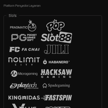
Platform Penyedia Layanan
Slots