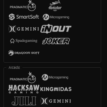
Arcade