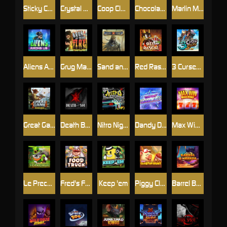
Sticky Candyland
Crystal Robot
Coop Clash
Chocolate Rocket
Marlin Masters Atlantis
Aliens Among Us
Grug Make Fire
Sand and Ashes
Red Rascal™
3 Cursed Chests™
Great Game Rockies
Death Becomes You
Nitro Nights
Dandy Diamonds
Max Win Machine
Le Prechaun
Fred's Food Truck
Keep 'em
Piggy Cluster Hunt
Barrel Bonanza