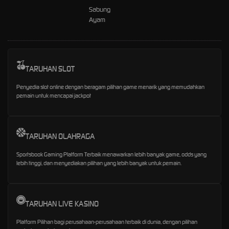
Sabung
Ayam
TARUHAN SLOT
Penyedia slot online dengan beragam pilihan game menarik yang memudahkan
pemain untuk mencapai jackpot
TARUHAN OLAHRAGA
Sportsbook Gaming Platform Terbaik menawarkan lebih banyak game, odds yang
lebih tinggi, dan menyediakan pilihan yang lebih banyak untuk pemain.
TARUHAN LIVE KASINO
Platform Pilihan bagi perusahaan-perusahaan terbaik di dunia, dengan pilihan