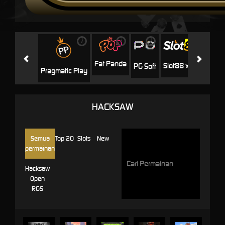
i
i
i
i
i
Facha
Fat Panda
Slot88 x PP
PG Soft
Pragmatic Play
HACKSAW
Semua
Top 20
Slots
New
permainan
Hacksaw
Open
RGS