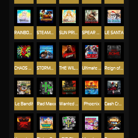
RAINBOW PRINCESS
STEAMRUNNERS
SUN PRINCESS
SPEAR OF ATHENA
LE SANTA
CHAOS CREW 3
STORMBORN
THE WILDWOOD CURSE
Ultimate Slot of America
Reign of Rome
Le Bandit
Rad Maxx
Wanted Dead or a Wild
Phoenix
Cash Crew