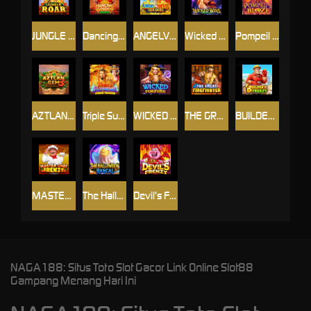
JUNGLE ROAR
Dancing Golden Drums
ANGELVSDEVIL SEA DUEL
Wicked Wins: Crystals
Pompeil Blaze
AZTLAN GEMS3
Triple Supreme Xtreme Treasure
WICKED FORTUNE
THE GREAT FIREFIGHTER
BUILDER'S FRENZY
MASTER CHEF FRENZY
The Halloween Rascal
Devil’s Frenzy
NAGA188: Situs Toto Slot Gacor Link Online Slot88
Gampang Menang Hari Ini