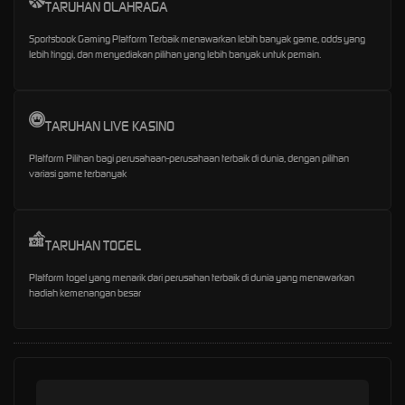
TARUHAN OLAHRAGA
Sportsbook Gaming Platform Terbaik menawarkan lebih banyak game, odds yang
lebih tinggi, dan menyediakan pilihan yang lebih banyak untuk pemain.
TARUHAN LIVE KASINO
Platform Pilihan bagi perusahaan-perusahaan terbaik di dunia, dengan pilihan
variasi game terbanyak
TARUHAN TOGEL
Platform togel yang menarik dari perusahan terbaik di dunia yang menawarkan
hadiah kemenangan besar