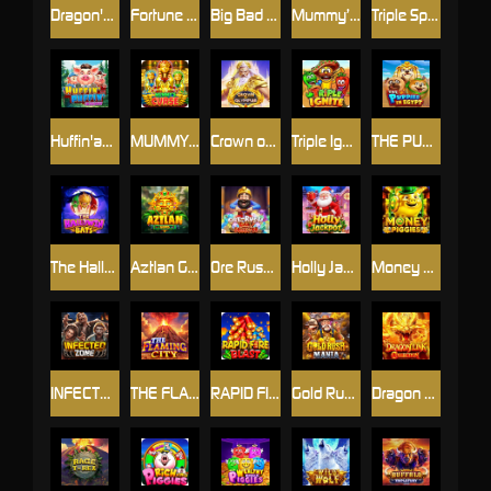
Dragon's Blaze Link
Fortune Gold Pots
Big Bad Wolf
Mummy’s Treasure Quest
Triple Spin Xtreme
Huffin'and Puffin'Jackpot
MUMMY'S CURSE
Crown of Olympus
Triple Ignite
THE PUPPIES IN EGYPT
The Hallowin Bats
Aztlan Gems
Ore Rush: Cart Collector
Holly Jackpot
Money Piggies
INFECTED ZONE
THE FLAME CITY
RAPID FIRE BLAST
Gold Rush Mania
Dragon Link Collection