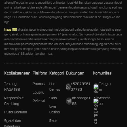
alternatif mudah menang seperti toto online dan togel 4d. Temukan berbagai pasaran togel
online terbaik yang bisa anda pilih seperti pasaran togel singapore, togel hongkong, sydney
dan masih banyak lain nya. Mainkan togel online dengan nilai taruhan terendah hanya di
naga188, ini adalah suatu keuntungan yang tidak bisa anda temukan di situs togel 4d lain
nya.
Naga188
situs slot gacor mempunyai metode deposit paling lengkap dan juga paling aman
yang selalu online siap melayani pemain 24 jam nonstop. Semua slot di website terpercaya
milik kami bisa memberikan kemenangan maxwin dalam jumlah sangat besar karena
memiliki nilai perkalian jackpot ratusan kali lipat. Jadi jika kalian masih bingung mencari situs
toto slot gacor dengan game slot88 online paling lengkap serta terbukti gampang menang,
maka naga188 adalah jawaban nya.
Kebijaksanaan
Platform
Kategori
Dukungan
Komunitas
Tentang
Promosi
Hot
+62878961
Telegra
NAGA188
Games
07780
m
Loyalty
Responsible
Slots
officenaga1
Whatsa
Referral
Gambling
88
pp
Live
Pusat Bantuan
Casino
Syarat dan
Race
Ketentuan