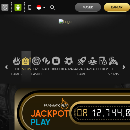
MASUK
DAFTAR
HOT
SLOTS
LIVE
RACE
TOGEL
OLAHRAGA
CRASH
ARCADE
POKER
E-
SABUN
GAMES
CASINO
GAME
SPORTS
AYAM
IDR
12,744,
JACKPOT
PLAY