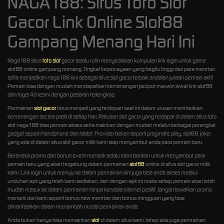
NAGA188: Situs Toto Slot
Gacor Link Online Slot88
Gampang Menang Hari Ini
Naga188 situs
toto slot
gacor selalu rutin menyediakan kumpulan link login untuk game
slot88 online gampang menang. Tingkat kepercayaan yang begitu tinggi dari para member
setia menjadikan naga188 kini sebagai situs slot gacor terbaik andalan jutaan pemain aktif.
Pemain bisa dengan mudah mendapatkan kemenangan jackpot maxwin lewat link slot88
dan togel 4d resmi dengan pasaran terlengkap.
Permainan
slot gacor
terus menjadi yang terdepan saat ini dalam urusan memberikan
kemenangan secara pasti di setiap hari. Ratusan slot gacor yang terdapat di dalam situs toto
slot naga188 bisa pemain akses serta mainkan dengan mudah melalui berbagai perangkat
gadget seperti handphone dan tablet. Provider beken seperti pragmatic play, slot88, joker
yang ada di dalam situs slot gacor milik kami siap menyambut anda para pemain baru.
Beraneka promo dan bonus event menarik selalu kami berikan untuk menyambut para
pemain baru yang akan tergabung dalam permainan
slot88
online di situs slot gacor milik
kami. Link login untuk menuju ke dalam permainan kini juga bisa anda akses melalui
unduhan apk yang telah kami sediakan, dan dengan apk ini maka setiap pemain akan lebih
mudah masuk ke dalam permainan tanpa kendala internet positif. Jangan lewatkan promo
menarik dari kami seperti bonus new member dan bonus mingguan yang bisa
dimanfaatkan dalam menambah modal permainan anda.
Anda bukan hanya bisa memainkan
slot
di dalam situs kami, tetapi ada juga permainan