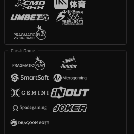
Crash Game