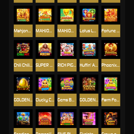
Mahjong Fortune 3
MAHJONG FORTUNE
MAHJONG BONUS
Lotus Lanterns: Dragon's Fortune
Fortune Mahjong
Chili Chili Hot
SUPER HEROINE
RICH PIGGIES
Huffin’ And Puffin’ Rising
Phoenix Link - Collection
GOLDEN DRAGON EGG
Clucky Cash
Gems Bonanza
GOLDEN FAFAFA
Farm Fortune Wheel