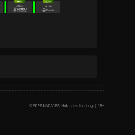
©2026 NAGA188. Hak cipta dilindungi | 18+