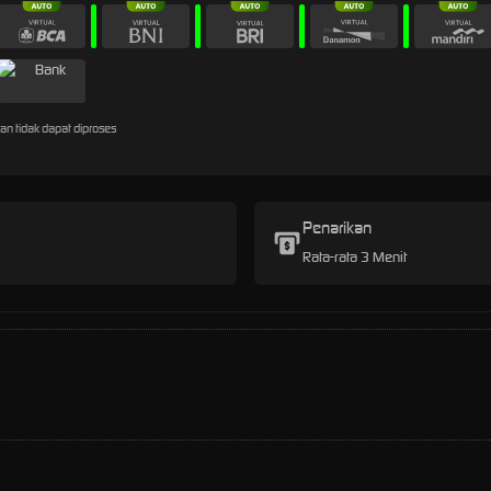
an tidak dapat diproses
Penarikan
Rata-rata 3 Menit