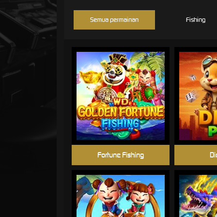
Semua permainan
Fishing
Fortune Fishing
Di