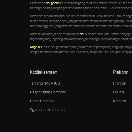
Permainan
slot gacor
terus menjadi yang terdepan saat ini dalam urusan me
berbagai perangkat gadget seperti handphone dan tablet. Provider beken sep
Beraneka promo dan bonus event menarik selalu kami berikan untuk men
akses melalui unduhan apk yang telah kami sediakan, dan dengan apk ini 
bonus mingguan yang bisa dimanfaatkan dalam menambah modal permai
Anda bukan hanya bisa memainkan
slot
di dalam situs kami, tetapi ada jug
togel hongkong, sydney dan masih banyak lain nya. Mainkan togel online de
Naga188
situs slot gacor mempunyai metode deposit paling lengkap dan j
sangat besar karena memiliki nilai perkalian jackpot ratusan kali lipat. Ja
Kebijaksanaan
Platform
Tentang NAGA188
Promosi
Responsible Gambling
Loyalty
Pusat Bantuan
Referral
Syarat dan Ketentuan