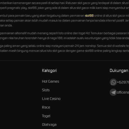
mberikan kemenangan secara pasti di setiap hari. Ratusan slot gacor yang terdapat di dalam sit
erti pragmatic play, slot88, joker yang ada di dalam situs slot gacor milik kami siap menyambut 
yambut para pemain baru yang akan tergabung dalam permainan
slot88
online di situs slot gacor 
maka setiap pemain akan lebih mudah masuk ke dalam permainan tanpa kendala internet positif. 
nan anda.
a permainan alternatif mudah menang seperti toto online dan togel 4d. Temukan berbagai pasaran tog
ngan nilai taruhan terendah hanya di naga188, ini adalah suatu keuntungan yang tidak bisa anda t
uga paling aman yang selalu online siap melayani pemain 24 jam nonstop. Semua slot di website
di jika kalian masih bingung mencari situs toto slot gacor dengan game slot88 online paling lengk
Kategori
Dukungan
Hot Games
+6287
Slots
office
Live Casino
Race
Togel
Olahraga