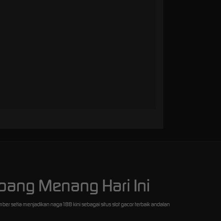
mpang Menang Hari Ini
er setia menjadikan naga188 kini sebagai situs slot gacor terbaik andalan