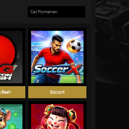
n Bash
SoccerX