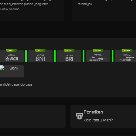
 dan menyediakan pilihan yang lebih
terbanyak
untuk pemain.
an tidak dapat diproses
Penarikan
Rata-rata 3 Menit