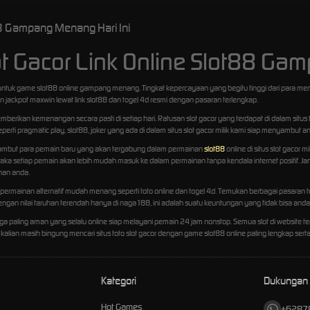
88 Gampang Menang Hari Ini
t Gacor Link Online Slot88 Ga
 untuk game slot88 online gampang menang. Tingkat kepercayaan yang begitu tinggi dari para memb
ackpot maxwin lewat link slot88 dan togel 4d resmi dengan pasaran terlengkap.
mberikan kemenangan secara pasti di setiap hari. Ratusan slot gacor yang terdapat di dalam sit
erti pragmatic play, slot88, joker yang ada di dalam situs slot gacor milik kami siap menyambut 
yambut para pemain baru yang akan tergabung dalam permainan
slot88
online di situs slot gacor 
maka setiap pemain akan lebih mudah masuk ke dalam permainan tanpa kendala internet positif. 
nan anda.
a permainan alternatif mudah menang seperti toto online dan togel 4d. Temukan berbagai pasaran tog
ngan nilai taruhan terendah hanya di naga188, ini adalah suatu keuntungan yang tidak bisa anda t
uga paling aman yang selalu online siap melayani pemain 24 jam nonstop. Semua slot di website
di jika kalian masih bingung mencari situs toto slot gacor dengan game slot88 online paling lengk
Kategori
Dukungan
Hot Games
+6287