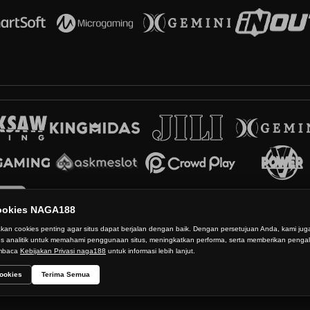
ookies NAGA188
 cookies penting agar situs dapat berjalan dengan baik. Dengan persetujuan Anda, kami jug
Sports
Sabung Ayam
 analitik untuk memahami penggunaan situs, meningkatkan performa, serta memberikan penga
embaca
Kebijakan Privasi naga188
untuk informasi lebih lanjut.
Cookies
Terima Semua