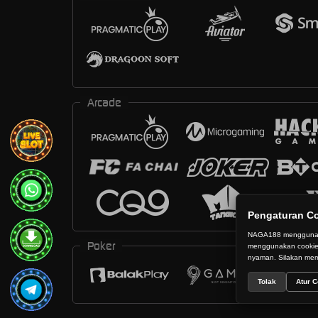
Arcade
Pengaturan C
NAGA188 menggunakan
Poker
E-
menggunakan cookies
nyaman. Silakan m
Tolak
Atur 