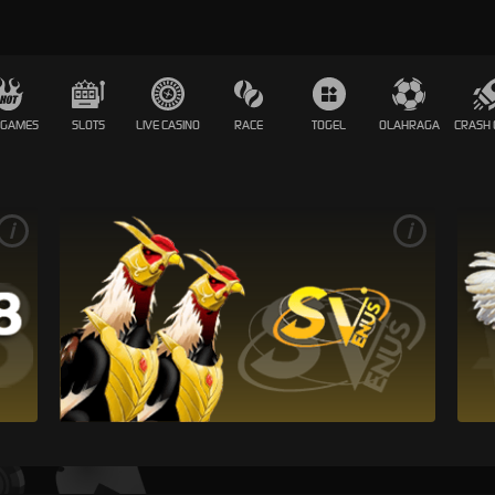
 GAMES
SLOTS
LIVE CASINO
RACE
TOGEL
OLAHRAGA
CRASH
i
i