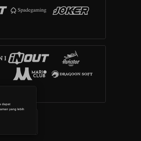
a dapat
laman yang lebih