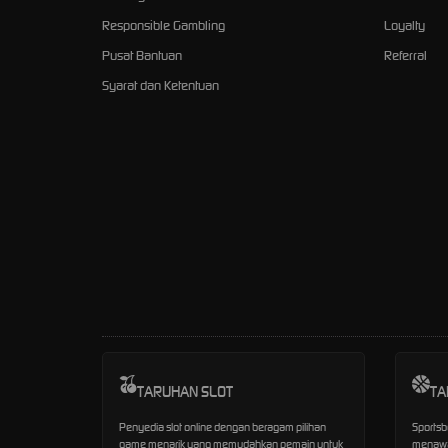
Responsible Gambling
Loyalty
Pusat Bantuan
Referral
Syarat dan Ketentuan
TARUHAN SLOT
TA
Penyedia slot online dengan beragam pilihan
Sportsb
game menarik yang memudahkan pemain untuk
menawar