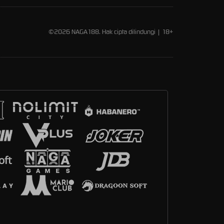
©2026 NAGA188. Hak cipta dilindungi | 18+