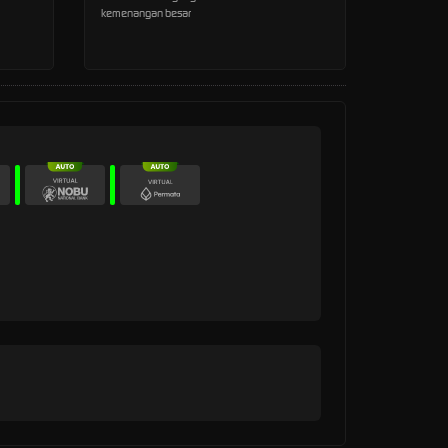
kemenangan besar