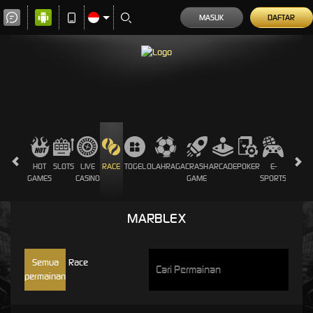
MASUK
DAFTAR
HOT
SLOTS
LIVE
RACE
TOGEL
OLAHRAGA
CRASH
ARCADE
POKER
E-
SABUN
GAMES
CASINO
GAME
SPORTS
AYAM
MARBLEX
Semua
Race
permainan