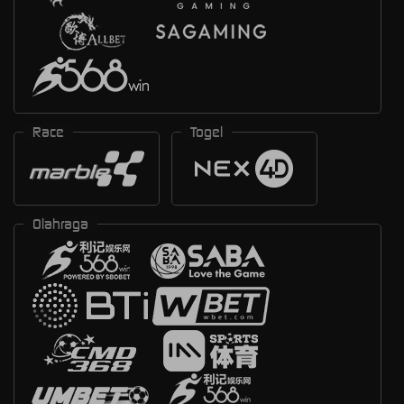
Race
Togel
Olahraga