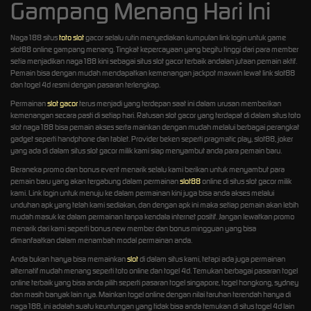
Gampang Menang Hari Ini
Naga188 situs
toto slot
gacor selalu rutin menyediakan kumpulan link login untuk game
slot88 online gampang menang. Tingkat kepercayaan yang begitu tinggi dari para member
setia menjadikan naga188 kini sebagai situs slot gacor terbaik andalan jutaan pemain aktif.
Pemain bisa dengan mudah mendapatkan kemenangan jackpot maxwin lewat link slot88
dan togel 4d resmi dengan pasaran terlengkap.
Permainan
slot gacor
terus menjadi yang terdepan saat ini dalam urusan memberikan
kemenangan secara pasti di setiap hari. Ratusan slot gacor yang terdapat di dalam situs toto
slot naga188 bisa pemain akses serta mainkan dengan mudah melalui berbagai perangkat
gadget seperti handphone dan tablet. Provider beken seperti pragmatic play, slot88, joker
yang ada di dalam situs slot gacor milik kami siap menyambut anda para pemain baru.
Beraneka promo dan bonus event menarik selalu kami berikan untuk menyambut para
pemain baru yang akan tergabung dalam permainan
slot88
online di situs slot gacor milik
kami. Link login untuk menuju ke dalam permainan kini juga bisa anda akses melalui
unduhan apk yang telah kami sediakan, dan dengan apk ini maka setiap pemain akan lebih
mudah masuk ke dalam permainan tanpa kendala internet positif. Jangan lewatkan promo
menarik dari kami seperti bonus new member dan bonus mingguan yang bisa
dimanfaatkan dalam menambah modal permainan anda.
Anda bukan hanya bisa memainkan
slot
di dalam situs kami, tetapi ada juga permainan
alternatif mudah menang seperti toto online dan togel 4d. Temukan berbagai pasaran togel
online terbaik yang bisa anda pilih seperti pasaran togel singapore, togel hongkong, sydney
dan masih banyak lain nya. Mainkan togel online dengan nilai taruhan terendah hanya di
naga188, ini adalah suatu keuntungan yang tidak bisa anda temukan di situs togel 4d lain