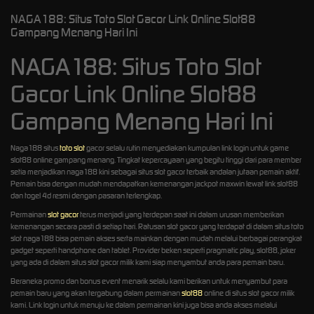
NAGA188: Situs Toto Slot Gacor Link Online Slot88
Gampang Menang Hari Ini
NAGA188: Situs Toto Slot
Gacor Link Online Slot88
Gampang Menang Hari Ini
Naga188 situs
toto slot
gacor selalu rutin menyediakan kumpulan link login untuk game
slot88 online gampang menang. Tingkat kepercayaan yang begitu tinggi dari para member
setia menjadikan naga188 kini sebagai situs slot gacor terbaik andalan jutaan pemain aktif.
Pemain bisa dengan mudah mendapatkan kemenangan jackpot maxwin lewat link slot88
dan togel 4d resmi dengan pasaran terlengkap.
Permainan
slot gacor
terus menjadi yang terdepan saat ini dalam urusan memberikan
kemenangan secara pasti di setiap hari. Ratusan slot gacor yang terdapat di dalam situs toto
slot naga188 bisa pemain akses serta mainkan dengan mudah melalui berbagai perangkat
gadget seperti handphone dan tablet. Provider beken seperti pragmatic play, slot88, joker
yang ada di dalam situs slot gacor milik kami siap menyambut anda para pemain baru.
Beraneka promo dan bonus event menarik selalu kami berikan untuk menyambut para
pemain baru yang akan tergabung dalam permainan
slot88
online di situs slot gacor milik
kami. Link login untuk menuju ke dalam permainan kini juga bisa anda akses melalui