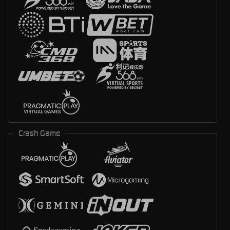
Crash Game