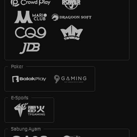
Poker
E-Sports
Sabung Ayam