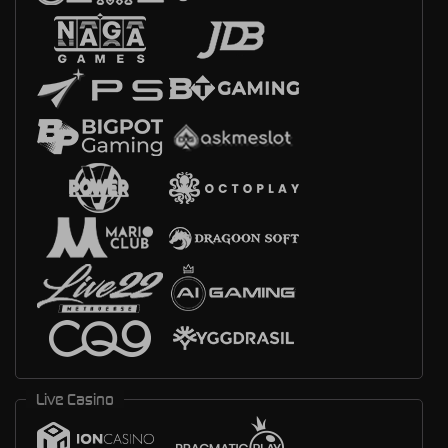
Live Casino