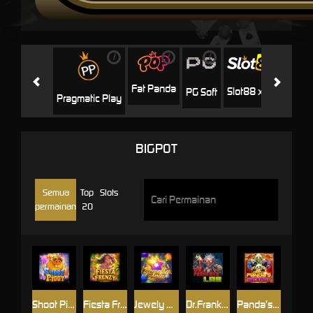
i
i
i
i
i
Facha
Fat Panda
Slot88 x PP
PG Soft
Pragmatic Play
BIGPOT
Semua
Top
Slots
permainan
20
Shoot Piggy
Fiesta Frenzy
Jewely Spin
Dr.Franken’s Lab
Panda’s Jackpot