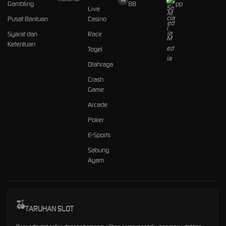
Gambling
88
pp
Live
Pusat Bantuan
Casino
Syarat dan
Race
Ketentuan
Togel
Olahraga
Crash
Game
Arcade
Poker
E-Sports
Sabung
Ayam
TARUHAN SLOT