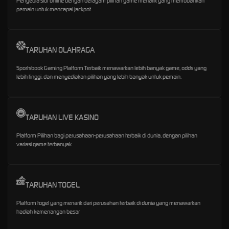
Penyedia slot online dengan beragam pilihan game menarik yang memudahkan
pemain untuk mencapai jackpot
TARUHAN OLAHRAGA
Sportsbook Gaming Platform Terbaik menawarkan lebih banyak game, odds yang
lebih tinggi, dan menyediakan pilihan yang lebih banyak untuk pemain.
TARUHAN LIVE KASINO
Platform Pilihan bagi perusahaan-perusahaan terbaik di dunia, dengan pilihan
variasi game terbanyak
TARUHAN TOGEL
Platform togel yang menarik dari perusahan terbaik di dunia yang menawarkan
hadiah kemenangan besar