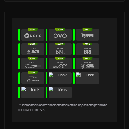
* Selama bank maintenance dan bank offline deposit dan penarikan
tidak dapat diproses